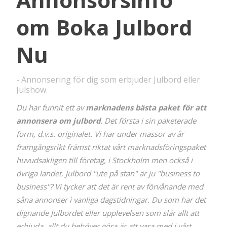
om Boka Julbord
Nu
- Annonsering för dig som erbjuder Julbord eller
Julshow.
Du har funnit
ett av
marknadens bästa paket för att
annonsera om julbord
. Det första i sin paketerade
form, d.v.s. originalet. Vi har under massor av år
framgångsrikt främst riktat vårt marknadsföringspaket
huvudsakligen till företag, i Stockholm men också i
övriga landet. Julbord "ute på stan" är ju "business to
business"?
Vi tycker att det är rent av förvånande med
såna annonser i vanliga dagstidningar. Du som har det
dignande Julbordet eller upplevelsen som slår allt att
erbjuda, allt du behöver göra är att vara med i vårt