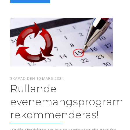
SKAPAD DEN 10 MARS 2024
Rullande
evenemangsprogram
rekommenderas!
Jag får ofta frågan om hur en restaurang ska göra för