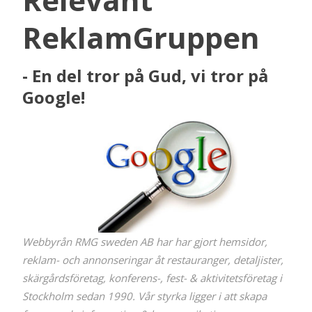
ReklamGruppen
- En del tror på Gud, vi tror på
Google!
Webbyrån RMG sweden AB har har gjort hemsidor,
reklam- och annonseringar åt restauranger, detaljister,
skärgårdsföretag, konferens-, fest- & aktivitetsföretag i
Stockholm sedan 1990. Vår styrka ligger i att skapa