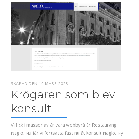
SKAPAD DEN 10 MARS 2023
Krögaren som blev
konsult
Vi fick i massor av år vara webbyrå år Restaurang
Naglo. Nu får vi fortsätta fast nu åt konsult Naglo. Ny