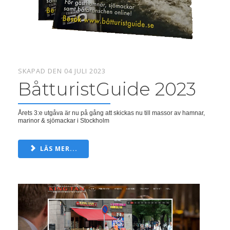
SKAPAD DEN 04 JULI 2023
BåtturistGuide 2023
Årets 3:e utgåva är nu på gång att skickas nu till massor av hamnar,
marinor & sjömackar i Stockholm
LÄS MER...