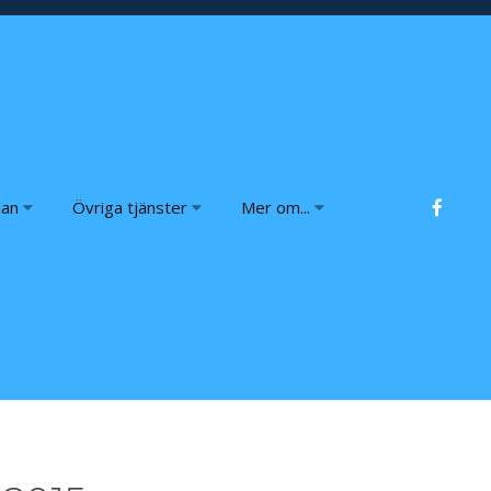
an
Övriga tjänster
Mer om...