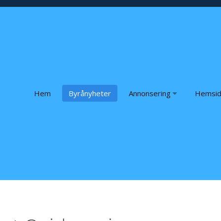
Hem
Byrånyheter
Annonsering
Hemsid